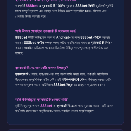
অবশ্যই!
888bet
-এ
ব্যাকারেট বি
100% ন্যায্য।
888bet লিজিট
প্ল্যাটফর্ম প্রতিটি
সময়ে সম্পূর্ণ স্বচ্ছতা এবং ন্যায্য খেলা নিশ্চিত করতে প্রত্যয়িত RNG সিস্টেম এবং
পেশাদার ডিলার ব্যবহার করে।
আমি কীভাবে মোবাইলে ব্যাকারেট বি অ্যাক্সেস করব?
888bet অ্যাপ
ডাউনলোড করুন বা Android-এর জন্য
888bet এপিকে
ব্যবহার
করুন।
888bet লগইন
সম্পন্ন করুন, লাইভ ক্যাসিনোতে যান এবং
ব্যাকারেট বি
নির্বাচন
করুন। মোবাইল অভিজ্ঞতা যেকোনো ডিভাইসে নির্বিঘ্ন গেমপ্লের জন্য অপ্টিমাইজ করা
হয়েছে।
ব্যাকারেট বি-তে কোন বেটিং অপশন উপলব্ধ?
ব্যাকারেট বি
প্লেয়ার, ব্যাঙ্কার এবং টাই প্রধান বাজি অফার করে, পাশাপাশি অতিরিক্ত
উত্তেজনার জন্য বিভিন্ন সাইড বেট। এই
লাইভ-ক্যাসিনো গেম
-এ উপলব্ধ সমস্ত বেটিং
অপশন অন্বেষণ করতে অফিসিয়াল
888bet লিঙ্ক
-এর মাধ্যমে অ্যাক্সেস করুন।
আমি কি বিনামূল্যে ব্যাকারেট বি খেলতে পারি?
হ্যাঁ! বিনামূল্যে খেলতে
888bet
-এ
ব্যাকারেট বি ডেমো
মোড ব্যবহার করুন। এটি আসল
অর্থ বাজি রাখার আগে অনুশীলন বা গেমের মেকানিক্স শেখার জন্য উপযুক্ত।