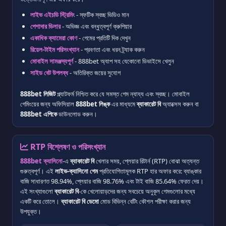
লাইভ এইচডি স্ট্রিমিং
- স্ফটিক স্বচ্ছ ভিডিও মান
পেশাদার ডিলার
- অভিজ্ঞ এবং বন্ধুত্বপূর্ণ ক্রুপিয়ার
একাধিক ক্যামেরা কোণ
- গেমের প্রতিটি দিক দেখুন
রিয়েল-টাইম পরিসংখ্যান
- প্রবণতা এবং ধরন ট্র্যাক করুন
মোবাইল সামঞ্জস্যপূর্ণ
- 888bet অ্যাপ সহ যেকোনো ডিভাইসে খেলুন
সাইড বেট উপলব্ধ
- অতিরিক্ত জয়ের সুযোগ
888bet লিজিট
প্ল্যাটফর্ম নিশ্চিত করে যে সমস্ত গেম ন্যায্য এবং স্বচ্ছ। মোবাইল
গেমিংয়ের জন্য অফিসিয়াল
888bet লিঙ্ক
এর মাধ্যমে
ব্যাকারেট বি
অ্যাক্সেস করুন বা
888bet এপিকে
ডাউনলোড করুন।
RTP বিশ্লেষণ ও পরিসংখ্যান
888bet ক্যাসিনো
-এ
ব্যাকারেট বি
খেলার সময়, প্লেয়ার রিটার্ন (RTP) বোঝা অত্যন্ত
গুরুত্বপূর্ণ। এই
লাইভ-ক্যাসিনো গেম
প্রতিযোগিতামূলক RTP হার অফার করে: ব্যাঙ্কার
বাজি সাধারণত 98.94%, প্লেয়ার বাজি 98.76% এবং টাই বাজি 85.64% ফেরত দেয়।
এই সংখ্যাগুলো
ব্যাকারেট বি
-কে খেলোয়াড়দের জন্য সবচেয়ে অনুকূল গেমগুলোর মধ্যে
একটি করে তোলে।
ব্যাকারেট বি ডেমো
মোড বিভিন্ন বেটিং কৌশল পরীক্ষা করার জন্য
উপযুক্ত।