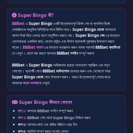
Super Bingo কী?
888bet
এ
Super Bingo
একটি উত্তেজনাপূর্ণ বিঙ্গো গেম যা ক্লাসিক বিঙ্গো
মেকানিক্সকে আধুনিক বৈশিষ্ট্যের সাথে মিলিত করে।
Super Bingo ডেমো
আপনাকে
আসল টাকা দিয়ে খেলার আগে অনুশীলন করতে দেয়।
Super Bingo গেম
এর মাধ্যমে
খেলোয়াড়রা একাধিক কার্ড, বোনাস রাউন্ড এবং বিশাল জ্যাকপট পুরস্কার উপভোগ করতে
পারেন।
888bet অ্যাপ
এর মাধ্যমে অ্যাক্সেস করুন অথবা সরাসরি
888bet ক্যাসিনো
তে খেলুন। জেতা শুরু করতে আপনার
888bet লগইন
সম্পূর্ণ করুন!
888bet
এ
Super Bingo
অভিজ্ঞতায় রয়েছে অসাধারণ গ্রাফিক্স এবং মসৃণ
গেমপ্লে। অ্যাপটি পেতে
888bet ডাউনলোড
ব্যবহার করুন এবং যেকোনো সময়
Super Bingo ডেমো
মোড উপভোগ করুন। আরও উত্তেজনাপূর্ণ গেমের জন্য
আমাদের
কয়েন ভলকানো
দেখুন!
Super Bingo কীভাবে খেলবেন
ধাপ ১:
আপনার 888bet লগইন সম্পূর্ণ করুন
ধাপ ২:
888bet গেম থেকে Super Bingo নির্বাচন করুন
ধাপ ৩:
আপনার কার্ড এবং বাজির পরিমাণ বেছে নিন
ধাপ ৪:
প্যাটার্ন সম্পূর্ণ করতে সংখ্যা মেলান